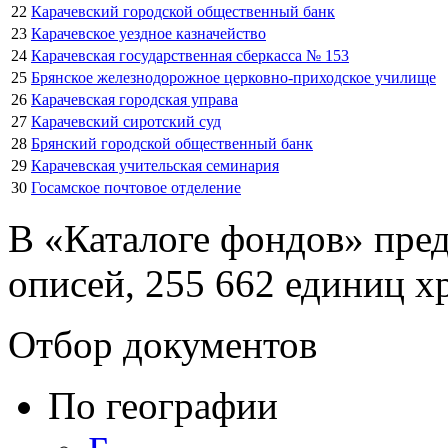
22
Карачевский городской общественный банк
23
Карачевское уездное казначейство
24
Карачевская государственная сберкасса № 153
25
Брянское железнодорожное церковно-приходское училище
26
Карачевская городская управа
27
Карачевский сиротский суд
28
Брянский городской общественный банк
29
Карачевская учительская семинария
30
Госамское почтовое отделение
В «Каталоге фондов» пред
описей, 255 662 единиц х
Отбор документов
По географии