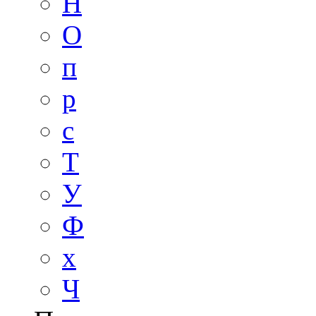
Н
О
п
р
с
Т
У
Ф
х
Ч