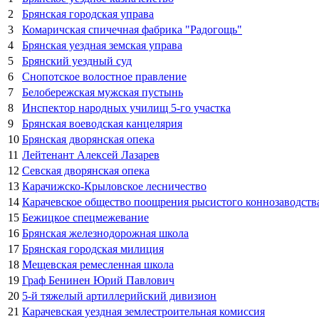
2
Брянская городская управа
3
Комаричская спичечная фабрика "Радогощь"
4
Брянская уездная земская управа
5
Брянский уездный суд
6
Снопотское волостное правление
7
Белобережская мужская пустынь
8
Инспектор народных училищ 5-го участка
9
Брянская воеводская канцелярия
10
Брянская дворянская опека
11
Лейтенант Алексей Лазарев
12
Севская дворянская опека
13
Карачижско-Крыловское лесничество
14
Карачевское общество поощрения рысистого коннозаводств
15
Бежицкое спецмежевание
16
Брянская железнодорожная школа
17
Брянская городская милиция
18
Мещевская ремесленная школа
19
Граф Бенинен Юрий Павлович
20
5-й тяжелый артиллерийский дивизион
21
Карачевская уездная землестроительная комиссия