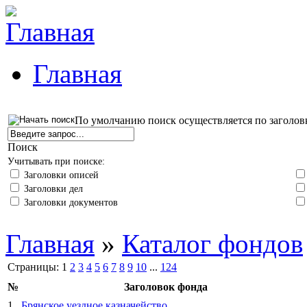
Главная
По умолчанию поиск осуществляется по заголов
Поиск
Учитывать при поиске:
Заголовки описей
Заголовки дел
Заголовки документов
Главная
»
Каталог фондов
Страницы:
1
2
3
4
5
6
7
8
9
10
...
124
№
Заголовок фонда
1
Брянское уездное казначейство