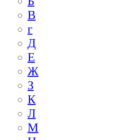
Б
В
г
Д
Е
Ж
З
К
Л
М