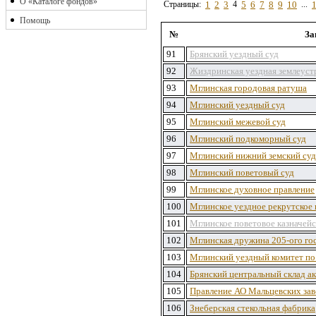
О «Каталоге фондов»
Страницы:
1
2
3
4
5
6
7
8
9
10
...
Помощь
№
За
91
Брянский уездный суд
92
Жиздринская уездная землеуст
93
Мглинская городовая ратуша
94
Мглинский уездный суд
95
Мглинский межевой суд
96
Мглинский подкоморный суд
97
Мглинский нижний земский суд
98
Мглинский поветовый суд
99
Мглинское духовное правление
100
Мглинское уездное рекрутское
101
Мглинское поветовое казначей
102
Мглинская дружина 205-ого го
103
Мглинский уездный комитет по
104
Брянский центральный склад а
105
Правление АО Мальцевских за
106
Знеберская стекольная фабрика