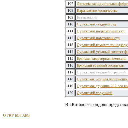
107
Дятьковская хрустальная фабр
108
Карачевское лесничество
109
Без названия
110
Суражский уездный суд
111
Суражский подкоморный суд
112
Суражский поветовый суд
113
Суражский комитет по надзору 
114
Суражский уездный комитет фо
115
Брянская квартирная комиссия
116
Брянский военный госпиталь
117
Суражский уездный стряпчий
118
Суражская уездная переписная
119
Суражская дружина 207-ого го
120
Суражский хорунжий
В «Каталоге фондов» представл
О ГКУ БО ГАБО