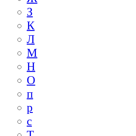
З
К
Л
М
Н
О
п
р
с
Т