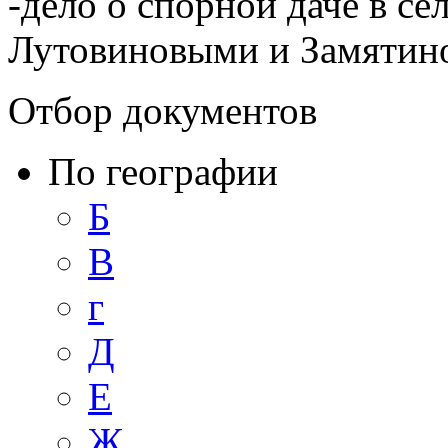
-дело о спорной даче в с
Лутовиновыми и Замятин
Отбор документов
По географии
Б
В
г
Д
Е
Ж