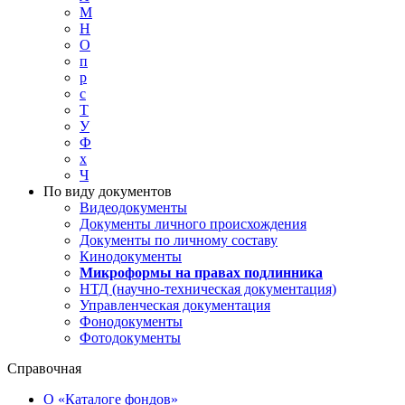
М
Н
О
п
р
с
Т
У
Ф
х
Ч
По виду документов
Видеодокументы
Документы личного происхождения
Документы по личному составу
Кинодокументы
Микроформы на правах подлинника
НТД (научно-техническая документация)
Управленческая документация
Фонодокументы
Фотодокументы
Справочная
О «Каталоге фондов»