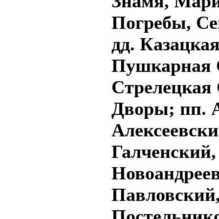
Знамя, Мари
Погребы, С
дд. Казацка
Пушкарная С
Стрелецкая
Дворы; пп. 
Алексеевски
Галченский,
Новоандреев
Павловский,
Постельник