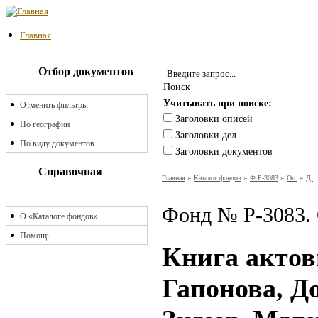
Главная
Отбор документов
Поиск
Учитывать при поиске:
Отменить фильтры
Заголовки описей
По географии
Заголовки дел
По виду документов
Заголовки документов
Справочная
Главная
»
Каталог фондов
»
Ф.Р-3083
»
Оп.
»
Д.
Фонд № Р-3083. 
О «Каталоге фондов»
Помощь
Книга актов
Гапонова, Д