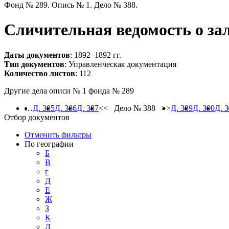
Фонд № 289. Опись № 1. Дело № 388.
Сличительная ведомость о за
Даты документов
: 1892–1892 гг.
Тип документов
: Управленческая документация
Количество листов
: 112
Другие дела описи № 1 фонда № 289
…
Д. 385
Д. 386
Д. 387
<< Дело № 388 >>
Д. 389
Д. 390
Д. 
Отбор документов
Отменить фильтры
По географии
Б
В
г
Д
Е
Ж
З
К
Л