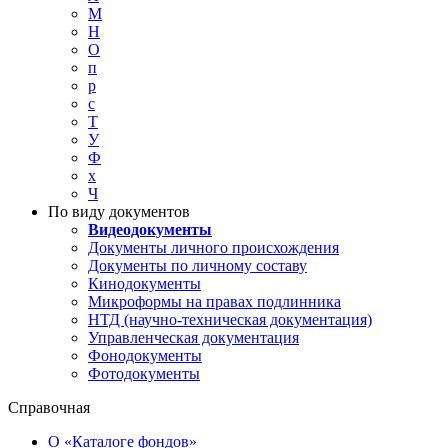
М
Н
О
п
р
с
Т
У
Ф
х
Ч
По виду документов
Видеодокументы
Документы личного происхождения
Документы по личному составу
Кинодокументы
Микроформы на правах подлинника
НТД (научно-техническая документация)
Управленческая документация
Фонодокументы
Фотодокументы
Справочная
О «Каталоге фондов»