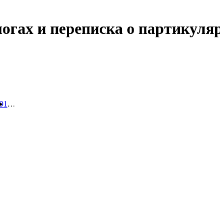
логах и переписка о партикул
391
…