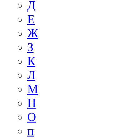
Д
Е
Ж
З
К
Л
М
Н
О
п