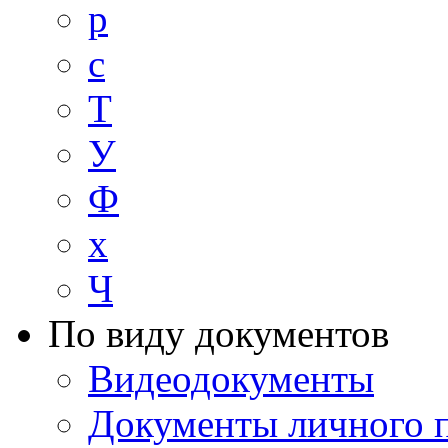
р
с
Т
У
Ф
х
Ч
По виду документов
Видеодокументы
Документы личного 