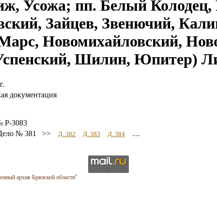
ж, Усожа; пп. Белый Колодец, 
вский, Зайцев, Звенючий, Кали
Марс, Новомихайловский, Ново
Успенский, Шилин, Юпитер) Ли
г.
кая документация
№ Р-3083
ело № 381 >>
…
Д. 382
Д. 383
Д. 384
венный архив Брянской области"