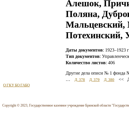
Алешок, Причи
Поляна, Дубро
Мальцевский, 
Потехинский, 
Даты документов
: 1923–1923 г
Тип документов
: Управленчес
Количество листов
: 406
Другие дела описи № 1 фонда 
…
<< Д
Д. 378
Д. 379
Д. 380
О ГКУ БО ГАБО
Copyright © 2023, Государственное казенное учреждение Брянской области "Государст