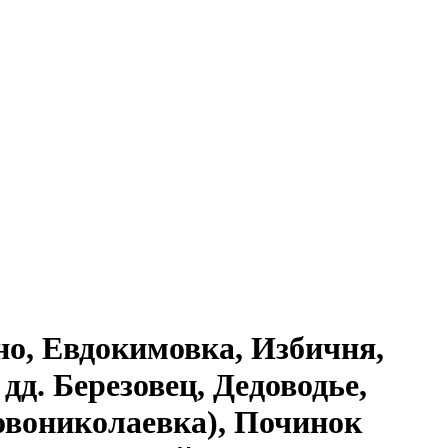
но, Евдокимовка, Избичня,
дд. Березовец, Дедоводье,
овониколаевка), Починок