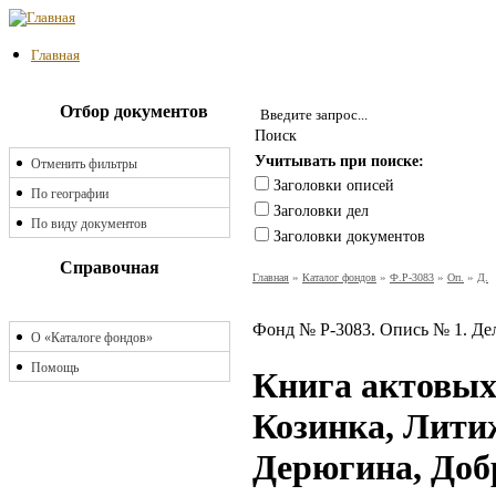
Главная
Отбор документов
Поиск
Учитывать при поиске:
Отменить фильтры
Заголовки описей
По географии
Заголовки дел
По виду документов
Заголовки документов
Справочная
Главная
»
Каталог фондов
»
Ф.Р-3083
»
Оп.
»
Д.
Фонд № Р-3083. Опись № 1. Де
О «Каталоге фондов»
Помощь
Книга актовых 
Козинка, Литиж
Дерюгина, Доб