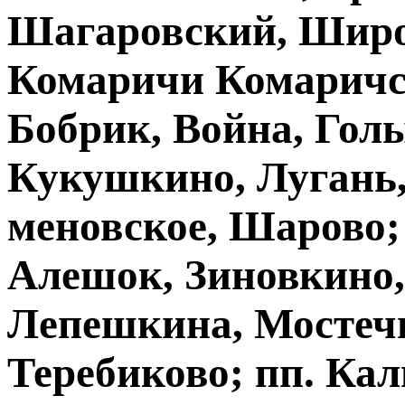
Шагаровский, Широк
Комаричи Комаричско
Бобрик, Война, Гол
Кукушкино, Лугань,
меновское, Шарово;
Алешок, Зиновкино,
Лепешкина, Мостечн
Теребиково; пп. Ка