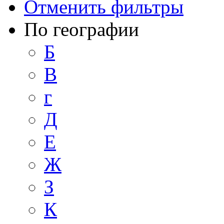
Отменить фильтры
По географии
Б
В
г
Д
Е
Ж
З
К