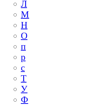
Л
М
Н
О
п
р
с
Т
У
Ф