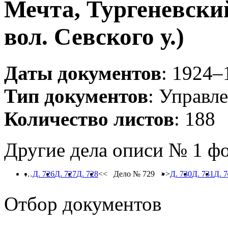
Мечта, Тургеневски
вол. Севского у.)
Даты документов
: 1924–
Тип документов
: Управл
Количество листов
: 188
Другие дела описи № 1 ф
…
Д. 726
Д. 727
Д. 728
<< Дело № 729 >>
Д. 730
Д. 731
Д. 
Отбор документов