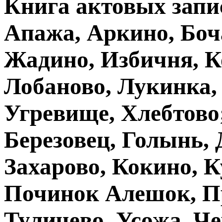
Книга актовых запис
Апажа, Аркино, Боч
Жадино, Избичня, К
Лобаново, Лукинка,
Угревище, Хлебтово;
Березовец, Голынь,
Захарово, Кокино, К
Починок Алешок, Пр
Туличево, Усожа, Че