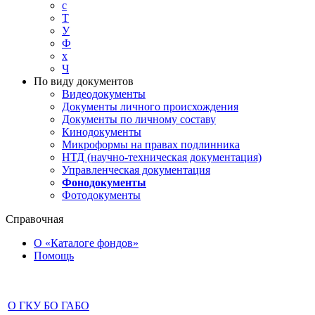
с
Т
У
Ф
х
Ч
По виду документов
Видеодокументы
Документы личного происхождения
Документы по личному составу
Кинодокументы
Микроформы на правах подлинника
НТД (научно-техническая документация)
Управленческая документация
Фонодокументы
Фотодокументы
Справочная
О «Каталоге фондов»
Помощь
О ГКУ БО ГАБО