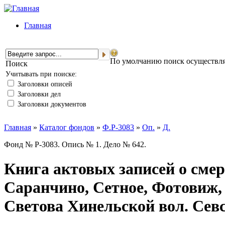
Главная
По умолчанию поиск осуществляе
Поиск
Учитывать при поиске:
Заголовки описей
Заголовки дел
Заголовки документов
Главная
»
Каталог фондов
»
Ф.Р-3083
»
Оп.
»
Д.
Фонд № Р-3083. Опись № 1. Дело № 642.
Книга актовых записей о смер
Саранчино, Сетное, Фотовиж,
Светова Хинельской вол. Севск