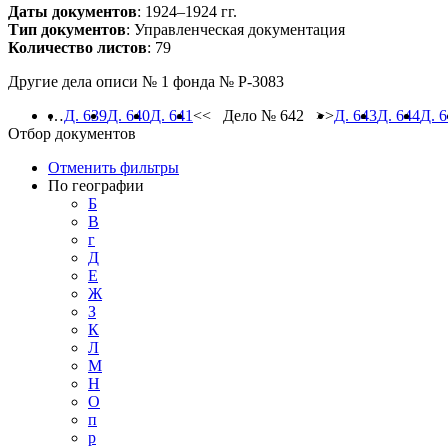
Даты документов
: 1924–1924 гг.
Тип документов
: Управленческая документация
Количество листов
: 79
Другие дела описи № 1 фонда № Р-3083
…
Д. 639
Д. 640
Д. 641
<< Дело № 642 >>
Д. 643
Д. 644
Д. 
Отбор документов
Отменить фильтры
По географии
Б
В
г
Д
Е
Ж
З
К
Л
М
Н
О
п
р