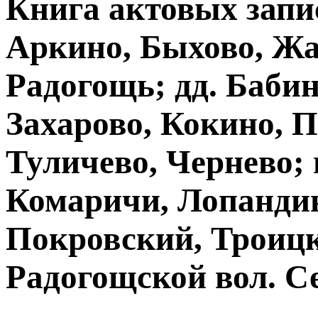
Книга актовых запис
Аркино, Быхово, Жа
Радогощь; дд. Бабин
Захарово, Кокино, П
Туличево, Чернево; 
Комаричи, Лопанди
Покровский, Троицк
Радогощской вол. С