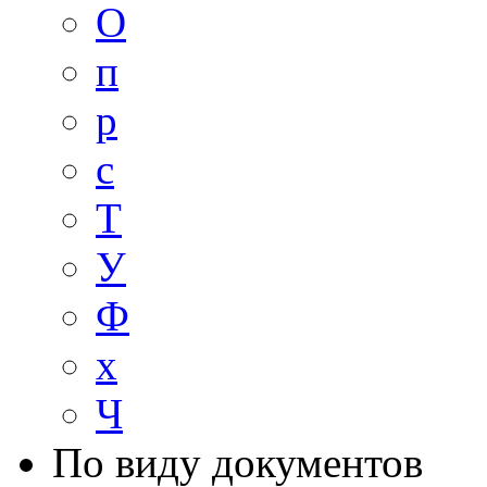
О
п
р
с
Т
У
Ф
х
Ч
По виду документов