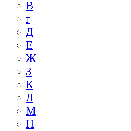
В
г
Д
Е
Ж
З
К
Л
М
Н