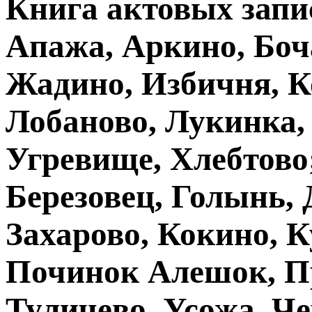
Книга актовых запис
Апажа, Аркино, Боч
Жадино, Избичня, К
Лобаново, Лукинка,
Угревище, Хлебтово;
Березовец, Голынь,
Захарово, Кокино, К
Починок Алешок, Пр
Туличево, Усожа, Че