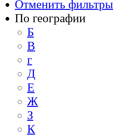
Отменить фильтры
По географии
Б
В
г
Д
Е
Ж
З
К