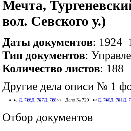
Мечта, Тургеневски
вол. Севского у.)
Даты документов
: 1924–
Тип документов
: Управл
Количество листов
: 188
Другие дела описи № 1 ф
…
Д. 726
Д. 727
Д. 728
<< Дело № 729 >>
Д. 730
Д. 731
Д. 
Отбор документов