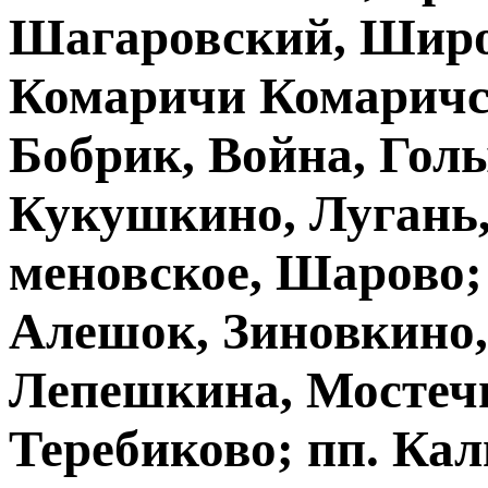
Шагаровский, Широк
Комаричи Комаричско
Бобрик, Война, Гол
Кукушкино, Лугань,
меновское, Шарово;
Алешок, Зиновкино,
Лепешкина, Мостечн
Теребиково; пп. Ка