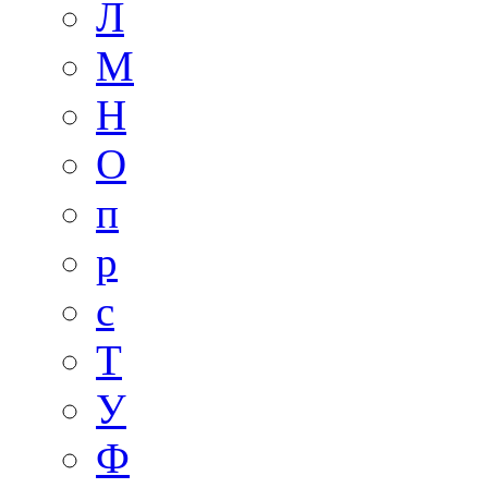
Л
М
Н
О
п
р
с
Т
У
Ф