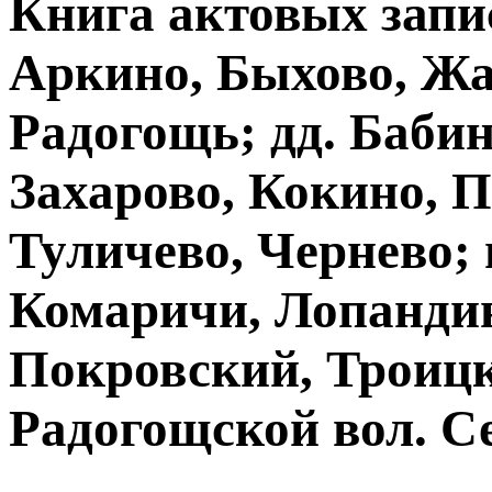
Книга актовых запис
Аркино, Быхово, Жа
Радогощь; дд. Бабин
Захарово, Кокино, П
Туличево, Чернево; 
Комаричи, Лопанди
Покровский, Троицк
Радогощской вол. С