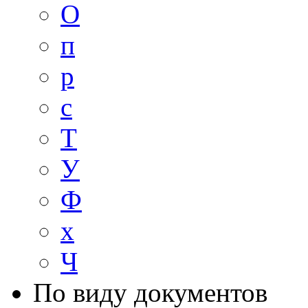
О
п
р
с
Т
У
Ф
х
Ч
По виду документов