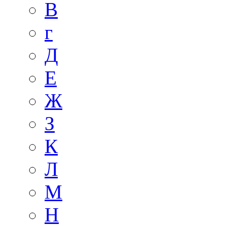
В
г
Д
Е
Ж
З
К
Л
М
Н