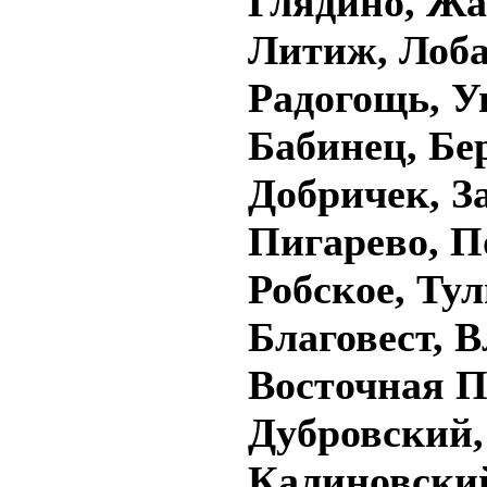
Глядино, Жа
Литиж, Лоба
Радогощь, У
Бабинец, Бе
Добричек, З
Пигарево, 
Робское, Тул
Благовест, 
Восточная 
Дубровский,
Калиновский