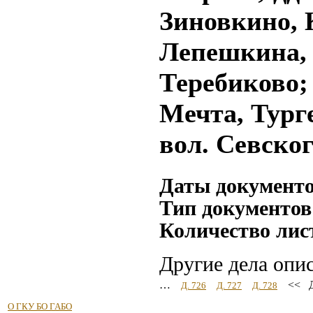
Зиновкино, 
Лепешкина, 
Теребиково;
Мечта, Тург
вол. Севского
Даты документ
Тип документов
Количество лис
Другие дела опи
…
<< Д
Д. 726
Д. 727
Д. 728
О ГКУ БО ГАБО