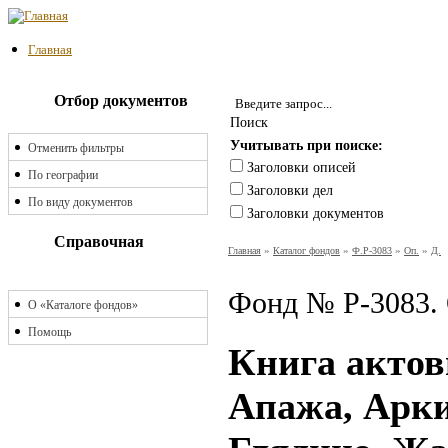
Главная
Отбор документов
Поиск
Учитывать при поиске:
Отменить фильтры
Заголовки описей
По географии
Заголовки дел
По виду документов
Заголовки документов
Справочная
Главная
»
Каталог фондов
»
Ф.Р-3083
»
Оп.
»
Д.
Фонд № Р-3083. 
О «Каталоге фондов»
Помощь
Книга актов
Апажа, Арки