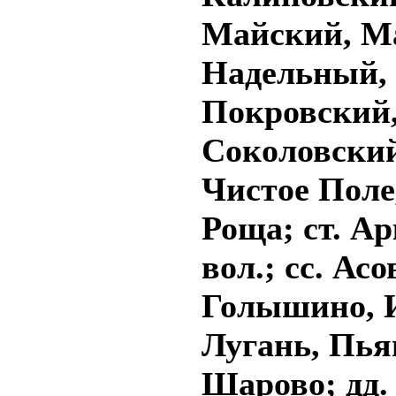
Майский, М
Надельный, 
Покровский,
Соколовский
Чистое Пол
Роща; ст. А
вол.; сс. Ас
Голышино, 
Лугань, Пья
Шарово; дд.