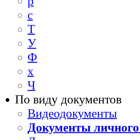
р
с
Т
У
Ф
х
Ч
По виду документов
Видеодокументы
Документы личного