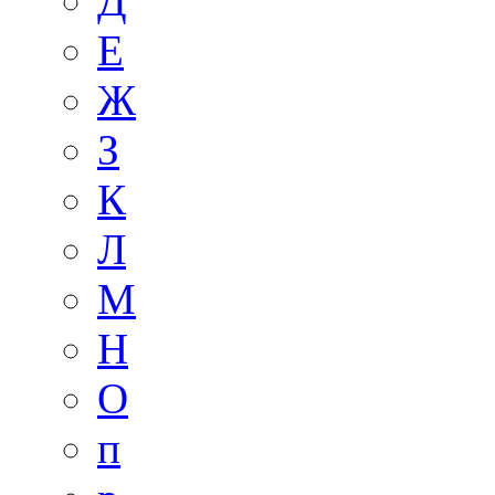
Д
Е
Ж
З
К
Л
М
Н
О
п