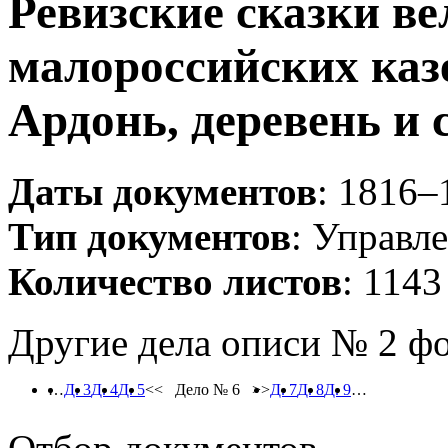
Ревизские сказки в
малороссийских каз
Ардонь, деревень и 
Даты документов
: 1816–
Тип документов
: Управл
Количество листов
: 1143
Другие дела описи № 2 ф
…
Д. 3
Д. 4
Д. 5
<< Дело № 6 >>
Д. 7
Д. 8
Д. 9
…