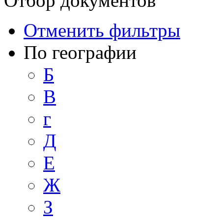
Отбор документов
Отменить фильтры
По географии
Б
В
г
Д
Е
Ж
З