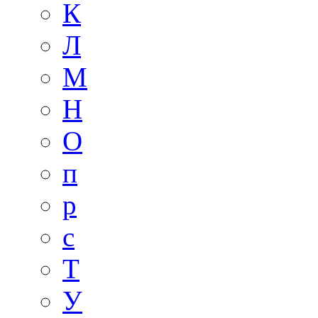
К
Л
М
Н
О
п
р
с
Т
У