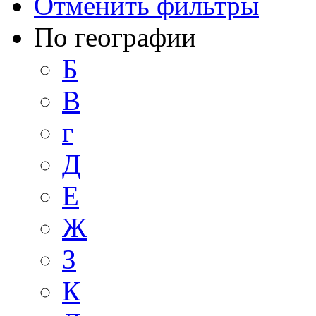
Отменить фильтры
По географии
Б
В
г
Д
Е
Ж
З
К