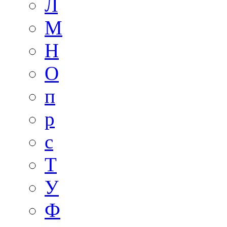
Л
М
Н
О
п
р
с
Т
У
Ф