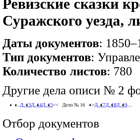
Ревизские сказки к
Суражского уезда, ли
Даты документов
: 1850–
Тип документов
: Управл
Количество листов
: 780
Другие дела описи № 2 ф
…
Д. 13
Д. 14
Д. 15
<< Дело № 16 >>
Д. 17
Д. 18
Д. 19
…
Отбор документов