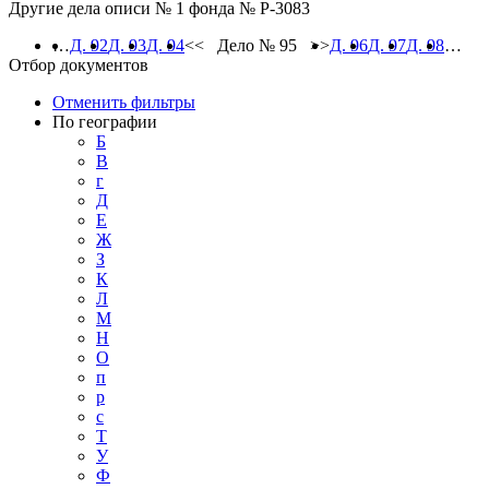
Другие дела описи № 1 фонда № Р-3083
…
Д. 92
Д. 93
Д. 94
<< Дело № 95 >>
Д. 96
Д. 97
Д. 98
…
Отбор документов
Отменить фильтры
По географии
Б
В
г
Д
Е
Ж
З
К
Л
М
Н
О
п
р
с
Т
У
Ф