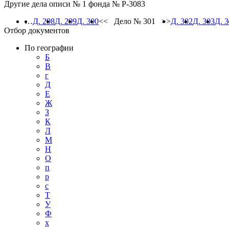
Другие дела описи № 1 фонда № Р-3083
…
Д. 298
Д. 299
Д. 300
<< Дело № 301 >>
Д. 302
Д. 303
Д. 
Отбор документов
По географии
Б
В
г
Д
Е
Ж
З
К
Л
М
Н
О
п
р
с
Т
У
Ф
х