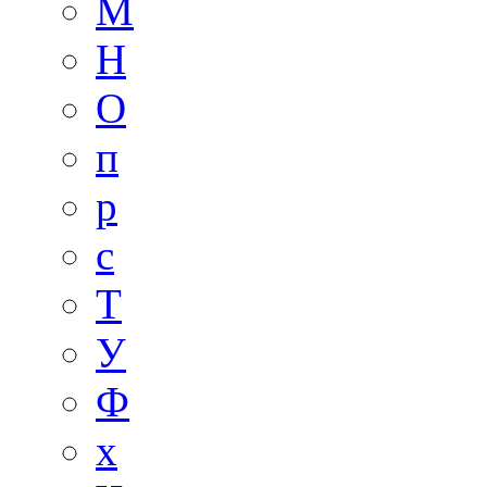
М
Н
О
п
р
с
Т
У
Ф
х