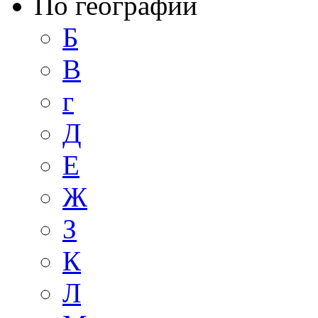
По географии
Б
В
г
Д
Е
Ж
З
К
Л